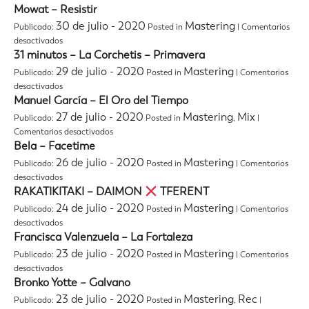
Gianluca
Mowat – Resistir
–
30 de julio - 2020
Mastering
Publicado:
Posted in
|
Comentarios
BANANA
en
desactivados
Mowat
31 minutos – La Corchetis – Primavera
(Official
–
Video)
29 de julio - 2020
Mastering
Publicado:
Posted in
|
Comentarios
Resistir
ft.
en
desactivados
Pedro
31
Manuel García – El Oro del Tiempo
LaDroga
minutos
27 de julio - 2020
Mastering
Mix
Publicado:
Posted in
,
|
–
en
Comentarios desactivados
La
Manuel
Bela – Facetime
Corchetis
García
–
26 de julio - 2020
Mastering
Publicado:
Posted in
|
Comentarios
–
Primavera
en
desactivados
El
Bela
RAKATIKITAKI – DAIMON
TFERENT
Oro
–
del
24 de julio - 2020
Mastering
Publicado:
Posted in
|
Comentarios
Facetime
Tiempo
en
desactivados
RAKATIKITAKI
Francisca Valenzuela – La Fortaleza
–
23 de julio - 2020
Mastering
Publicado:
Posted in
|
Comentarios
DAIMON
en
desactivados
Francisca
Bronko Yotte – Galvano
TFERENT
Valenzuela
23 de julio - 2020
Mastering
Rec
Publicado:
Posted in
,
|
–