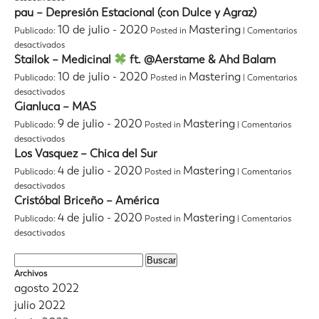
Vamos
Consuelo
pau – Depresión Estacional (con Dulce y Agraz)
Los
Schuster
Dos
10 de julio - 2020
Mastering
Publicado:
Posted in
|
Comentarios
–
en
desactivados
Volveremos
pau
Stailok – Medicinal
ft. @Aerstame & Ahd Balam
a
–
Abrazarnos
10 de julio - 2020
Mastering
Publicado:
Posted in
|
Comentarios
Depresión
en
desactivados
Estacional
Stailok
Gianluca – MAS
(con
–
Dulce
9 de julio - 2020
Mastering
Publicado:
Posted in
|
Comentarios
Medicinal
y
en
desactivados
Agraz)
Gianluca
Los Vasquez – Chica del Sur
ft.
–
@Aerstame
4 de julio - 2020
Mastering
Publicado:
Posted in
|
Comentarios
MAS
&
en
desactivados
Ahd
Los
Cristóbal Briceño – América
Balam
Vasquez
4 de julio - 2020
Mastering
Publicado:
Posted in
|
Comentarios
–
en
desactivados
Chica
Cristóbal
del
Briceño
Buscar:
Sur
–
Archivos
América
agosto 2022
julio 2022