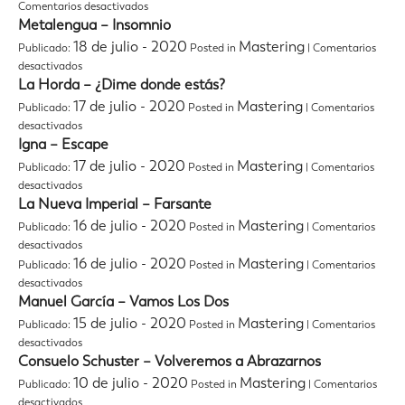
en
Comentarios desactivados
La
Bronko
Metalengua – Insomnio
Fortaleza
Yotte
18 de julio - 2020
Mastering
Publicado:
Posted in
|
Comentarios
–
en
desactivados
Galvano
Metalengua
La Horda – ¿Dime donde estás?
–
17 de julio - 2020
Mastering
Publicado:
Posted in
|
Comentarios
Insomnio
en
desactivados
La
Igna – Escape
Horda
17 de julio - 2020
Mastering
Publicado:
Posted in
|
Comentarios
–
en
desactivados
¿Dime
Igna
La Nueva Imperial – Farsante
donde
–
estás?
16 de julio - 2020
Mastering
Publicado:
Posted in
|
Comentarios
Escape
en
desactivados
La
16 de julio - 2020
Mastering
Publicado:
Posted in
|
Comentarios
Nueva
en
desactivados
Imperial
Manuel García – Vamos Los Dos
–
15 de julio - 2020
Mastering
Publicado:
Posted in
|
Comentarios
Farsante
en
desactivados
Manuel
Consuelo Schuster – Volveremos a Abrazarnos
García
10 de julio - 2020
Mastering
Publicado:
Posted in
|
Comentarios
–
en
desactivados