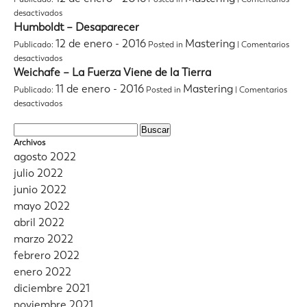
–
en
desactivados
Pájaros
Boraj
Humboldt – Desaparecer
Rojos
–
12 de enero - 2016
Mastering
Publicado:
Posted in
|
Comentarios
La
en
desactivados
Costa
Humboldt
Weichafe – La Fuerza Viene de la Tierra
EP
–
11 de enero - 2016
Mastering
Publicado:
Posted in
|
Comentarios
Desaparecer
en
desactivados
Weichafe
–
Buscar:
La
Archivos
Fuerza
agosto 2022
Viene
julio 2022
de
junio 2022
la
Tierra
mayo 2022
abril 2022
marzo 2022
febrero 2022
enero 2022
diciembre 2021
noviembre 2021