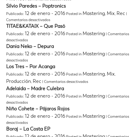
Puro
Silvio Paredes – Poptronics
Chile
12 de enero - 2016
Mastering
Mix
Rec
Publicado:
Posted in
,
,
|
Tvn
en
–
Comentarios desactivados
Silvio
Cap.
TITAE&KATAIX – Que Pasó
Paredes
1
12 de enero - 2016
Mastering
Publicado:
Posted in
|
Comentarios
–
Manuel
en
desactivados
Poptronics
García
TITAE&KATAIX
Dania Neko – Depura
–
–
Joe
12 de enero - 2016
Mastering
Publicado:
Posted in
|
Comentarios
Que
Vasconcellos
en
desactivados
Pasó
–
Dania
Los Tres – Por Acanga
Los
Neko
12 de enero - 2016
Mastering
Mix
Publicado:
Posted in
,
,
Tetas
–
en
Producción
Rec
,
|
Comentarios desactivados
Depura
Los
Adelaida – Madre Culebra
Tres
12 de enero - 2016
Mastering
Publicado:
Posted in
|
Comentarios
–
en
Por
desactivados
Adelaida
Acanga
Niño Cohete – Pájaros Rojos
–
12 de enero - 2016
Mastering
Publicado:
Posted in
|
Comentarios
Madre
en
desactivados
Culebra
Niño
Boraj – La Costa EP
Cohete
12 de enero - 2016
Mastering
Publicado:
Posted in
|
Comentarios