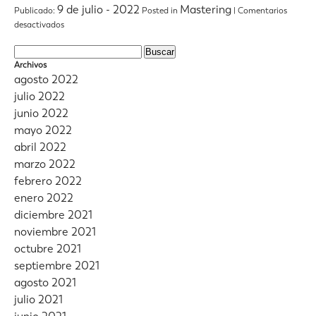
Oddó
9 de julio - 2022
Mastering
Publicado:
Posted in
|
Comentarios
–
en
desactivados
Nuclear
Young
Cister
Buscar:
–
Archivos
La
agosto 2022
Terapia
julio 2022
junio 2022
mayo 2022
abril 2022
marzo 2022
febrero 2022
enero 2022
diciembre 2021
noviembre 2021
octubre 2021
septiembre 2021
agosto 2021
julio 2021