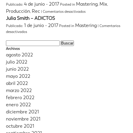
Gótica-
4 de junio - 2017
Mastering
Mix
Publicado:
Posted in
,
,
amigurumi
en
Producción
Rec
,
|
Comentarios desactivados
(Umami
TERRAQUEO
Discos
Julia Smith – ADICTOS
–
2017)
1 de junio - 2017
Mastering
Publicado:
Posted in
|
Comentarios
UNO,
en
NO
desactivados
Julia
DOS
Smith
NI
Buscar:
–
TRES
Archivos
ADICTOS
agosto 2022
julio 2022
junio 2022
mayo 2022
abril 2022
marzo 2022
febrero 2022
enero 2022
diciembre 2021
noviembre 2021
octubre 2021