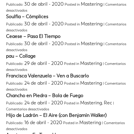
–
30 de abril - 2020
Mastering
Publicado:
Posted in
|
Comentarios
30
en
desactivados
Años
Pau
Soulfia – Cómplices
(
–
En
30 de abril - 2020
Mastering
Publicado:
Posted in
|
Comentarios
Collage
vivo
en
desactivados
)
Soulfia
Ceaese – Pasa El Tiempo
–
30 de abril - 2020
Mastering
Publicado:
Posted in
|
Comentarios
Cómplices
en
desactivados
Ceaese
pau – Collage
–
29 de abril - 2020
Mastering
Publicado:
Posted in
|
Comentarios
Pasa
en
desactivados
El
pau
Francisca Valenzuela – Ven a Buscarlo
Tiempo
–
24 de abril - 2020
Mastering
Publicado:
Posted in
|
Comentarios
Collage
en
desactivados
Francisca
Chancho en Piedra – Bola de Fuego
Valenzuela
24 de abril - 2020
Mastering
Rec
Publicado:
Posted in
,
|
–
en
Comentarios desactivados
Ven
Chancho
Hijo de Ladrón – El Aire (con Benjamín Walker)
a
en
Buscarlo
16 de abril - 2020
Mastering
Publicado:
Posted in
|
Comentarios
Piedra
en
desactivados
–