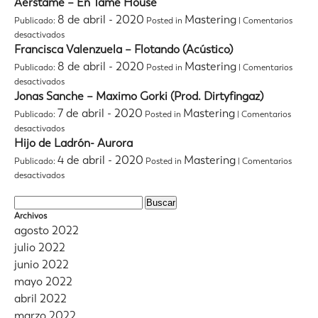
Hijo
Aerstame – En Tame House
Bola
de
de
8 de abril - 2020
Mastering
Publicado:
Posted in
|
Comentarios
Ladrón
Fuego
en
desactivados
–
Aerstame
Francisca Valenzuela – Flotando (Acústico)
El
–
Aire
8 de abril - 2020
Mastering
Publicado:
Posted in
|
Comentarios
En
(con
en
desactivados
Tame
Benjamín
Francisca
Jonas Sanche – Maximo Gorki (Prod. Dirtyfingaz)
House
Walker)
Valenzuela
7 de abril - 2020
Mastering
Publicado:
Posted in
|
Comentarios
–
en
desactivados
Flotando
Jonas
Hijo de Ladrón- Aurora
(Acústico)
Sanche
4 de abril - 2020
Mastering
Publicado:
Posted in
|
Comentarios
–
en
desactivados
Maximo
Hijo
Gorki
de
Buscar:
(Prod.
Ladrón-
Archivos
Dirtyfingaz)
Aurora
agosto 2022
julio 2022
junio 2022
mayo 2022
abril 2022
marzo 2022