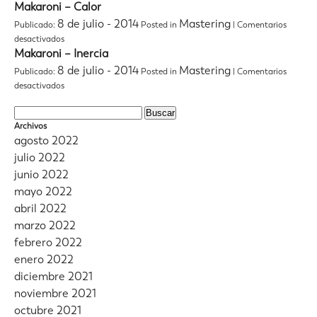
Angelo
Makaroni – Calor
Pierattini/Feat.
8 de julio - 2014
Mastering
Publicado:
Posted in
|
Comentarios
Alain
en
desactivados
Johannes
Makaroni
Makaroni – Inercia
–
–
Ella
8 de julio - 2014
Mastering
Publicado:
Posted in
|
Comentarios
Calor
y
en
desactivados
Yo
Makaroni
–
–
Buscar:
Inercia
Archivos
agosto 2022
julio 2022
junio 2022
mayo 2022
abril 2022
marzo 2022
febrero 2022
enero 2022
diciembre 2021
noviembre 2021
octubre 2021