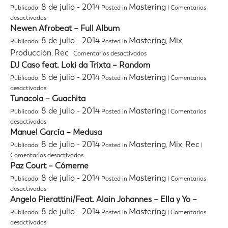
Piedra
8 de julio - 2014
Mastering
Publicado:
Posted in
|
Comentarios
–
en
desactivados
Lima
RVSB
Newen Afrobeat – Full Album
–
8 de julio - 2014
Mastering
Mix
Publicado:
Posted in
,
,
She
en
Producción
Rec
,
|
Comentarios desactivados
Always
Newen
Dance
DJ Caso feat. Loki da Trixta – Random
Afrobeat
(feat.
8 de julio - 2014
Mastering
Publicado:
Posted in
|
Comentarios
–
Tina
en
Full
desactivados
Weymouth)
DJ
Album
Tunacola – Guachita
Caso
8 de julio - 2014
Mastering
Publicado:
Posted in
|
Comentarios
feat.
en
desactivados
Loki
Tunacola
Manuel García – Medusa
da
–
Trixta
8 de julio - 2014
Mastering
Mix
Rec
Publicado:
Posted in
,
,
|
Guachita
–
en
Comentarios desactivados
Random
Manuel
Paz Court – Cómeme
García
8 de julio - 2014
Mastering
Publicado:
Posted in
|
Comentarios
–
en
desactivados
Medusa
Paz
Angelo Pierattini/Feat. Alain Johannes – Ella y Yo –
Court
8 de julio - 2014
Mastering
Publicado:
Posted in
|
Comentarios
–
en
desactivados
Cómeme