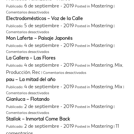
6 de septiembre - 2019
Mastering
Publicado:
Posted in
|
en
Comentarios desactivados
Francisca
Electrodomésticos – Voz de la Calle
Valenzuela
5 de septiembre - 2019
Mastering
Publicado:
Posted in
|
–
en
Comentarios desactivados
Héroe
Electrodomésticos
Mon Laferte – Paisaje Japonés
–
4 de septiembre - 2019
Mastering
Publicado:
Posted in
|
Voz
en
Comentarios desactivados
de
Mon
La Gallera – Las Flores
la
Laferte
Calle
4 de septiembre - 2019
Mastering
Mix
Publicado:
Posted in
,
,
–
en
Producción
Rec
,
|
Comentarios desactivados
Paisaje
La
Japonés
pau – La mitad del año
Gallera
4 de septiembre - 2019
Mastering
Mix
Publicado:
Posted in
,
|
–
en
Las
Comentarios desactivados
pau
Flores
Gianluca – Flotando
–
2 de septiembre - 2019
Mastering
Publicado:
Posted in
|
La
en
Comentarios desactivados
mitad
Gianluca
Stailok – Inmortal Come Back
del
–
año
2 de septiembre - 2019
Mastering
11
Publicado:
Posted in
|
Flotando
comentarios