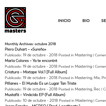
INICIO
BIO
S
Monthly Archives: octubre 2018
Piero Duhart – «Sureño»
19 de octubre - 2018
Mastering
Publicado:
Posted in
|
Coment
María Colores – Ya te encontré
19 de octubre - 2018
Mastering
Publicado:
Posted in
|
Coment
Criatura – Mixtape Vol.1 [Full Album]
19 de octubre - 2018
Mastering
Mix
Pr
Publicado:
Posted in
,
,
Pillanes – El Mundo Es un Lugar Tan Triste
19 de octubre - 2018
Mastering
Rec
Publicado:
Posted in
,
|
C
Mustafä – Vinácido EP (Full Album)
10 de octubre - 2018
Mastering
Publicado:
Posted in
|
Comen