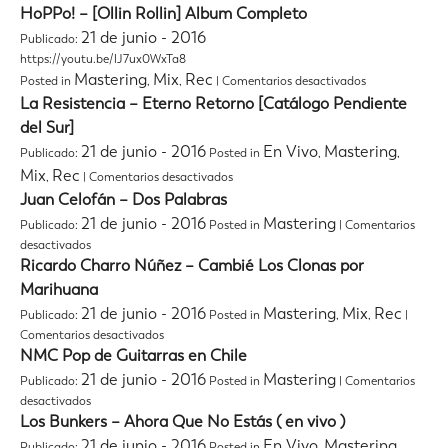
Arkhé
HoPPo! – [Ollin Rollin] Album Completo
–
21 de junio - 2016
Publicado:
Crossroad
ft
https://youtu.be/lJ7ux0WxTa8
Elle
en
Mastering
Mix
Rec
Posted in
,
,
|
Comentarios desactivados
Vee
HoPPo!
La Resistencia – Eterno Retorno [Catálogo Pendiente
–
del Sur]
[Ollin
Rollin]
21 de junio - 2016
En Vivo
Mastering
Publicado:
Posted in
,
,
Album
en
Mix
Rec
,
|
Comentarios desactivados
Completo
La
Juan Celofán – Dos Palabras
Resistencia
21 de junio - 2016
Mastering
Publicado:
Posted in
|
Comentarios
–
en
Eterno
desactivados
Juan
Retorno
Ricardo Charro Núñez – Cambié Los Clonas por
Celofán
[Catálogo
Marihuana
–
Pendiente
21 de junio - 2016
Mastering
Mix
Rec
Publicado:
Posted in
,
,
|
Dos
del
Palabras
en
Sur]
Comentarios desactivados
Ricardo
NMC Pop de Guitarras en Chile
Charro
21 de junio - 2016
Mastering
Publicado:
Posted in
|
Comentarios
Núñez
en
desactivados
–
NMC
Los Bunkers – Ahora Que No Estás ( en vivo )
Cambié
Pop
Los
21 de junio - 2016
En Vivo
Mastering
Publicado:
Posted in
,
,