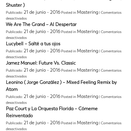
–
Shuster )
SW
21 de junio - 2016
Mastering
Publicado:
Posted in
|
Comentarios
(Soy
Weichafe)
en
desactivados
feat.
PUMA
We Are The Grand – Al Despertar
Ricardo
RBR
21 de junio - 2016
Mastering
Publicado:
Posted in
|
Comentarios
Mollo
DISC
en
desactivados
(
We
Lucybell – Salté a tus ojos
C-
Are
Funk,
21 de junio - 2016
Mastering
Publicado:
Posted in
|
Comentarios
The
Seo2,
en
desactivados
Grand
Movimiento
Lucybell
Jamez Manuel: Future Vs. Classic
–
Original
–
Al
21 de junio - 2016
Mastering
Publicado:
Posted in
|
Comentarios
,
Salté
Despertar
Shuster
en
desactivados
a
)
Jamez
Leonino ( Jorge González ) – Mixed Feeling Remix by
tus
Manuel:
ojos
Atom
Future
21 de junio - 2016
Mastering
Publicado:
Posted in
|
Comentarios
Vs.
Classic
en
desactivados
Leonino
Paz Court y La Orquesta Florida – Cómeme
(
Reinventado
Jorge
21 de junio - 2016
Mastering
Publicado:
Posted in
|
Comentarios
González
)
en
desactivados