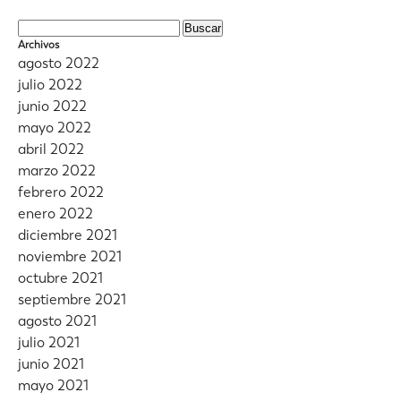
–
Paz
Mixed
Court
Buscar:
Feeling
y
Archivos
Remix
La
agosto 2022
by
Orquesta
julio 2022
Atom
Florida
junio 2022
–
Cómeme
mayo 2022
Reinventado
abril 2022
marzo 2022
febrero 2022
enero 2022
diciembre 2021
noviembre 2021
octubre 2021
septiembre 2021
agosto 2021
julio 2021
junio 2021
mayo 2021