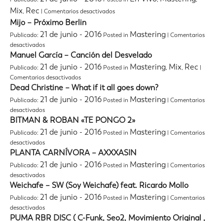
de
Clonas
en
Mix
Rec
,
|
Comentarios desactivados
Guitarras
por
Los
en
Mijo – Próximo Berlin
Marihuana
Bunkers
Chile
21 de junio - 2016
Mastering
Publicado:
Posted in
|
Comentarios
–
en
Ahora
desactivados
Mijo
Que
Manuel García – Canción del Desvelado
–
No
21 de junio - 2016
Mastering
Mix
Rec
Publicado:
Posted in
,
,
|
Próximo
Estás
en
Comentarios desactivados
Berlin
(
Manuel
Dead Christine – What if it all goes down?
en
García
vivo
21 de junio - 2016
Mastering
Publicado:
Posted in
|
Comentarios
–
)
en
desactivados
Canción
Dead
BITMAN & ROBAN «TE PONGO 2»
del
Christine
Desvelado
21 de junio - 2016
Mastering
Publicado:
Posted in
|
Comentarios
–
en
desactivados
What
BITMAN
PLANTA CARNÍVORA – AXXXASIN
if
&
it
21 de junio - 2016
Mastering
Publicado:
Posted in
|
Comentarios
ROBAN
all
en
desactivados
«TE
goes
PLANTA
Weichafe – SW (Soy Weichafe) feat. Ricardo Mollo
PONGO
down?
CARNÍVORA
2»
21 de junio - 2016
Mastering
Publicado:
Posted in
|
Comentarios
–
en
desactivados
AXXXASIN
Weichafe
PUMA RBR DISC ( C-Funk, Seo2, Movimiento Original ,