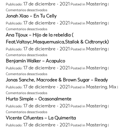
García
17 de diciembre - 2021
Mastering
Publicado:
Posted in
|
–
en
Comentarios desactivados
Belén
Anto
Jonah Xiao – En Tu Celly
un
Bosman
día
17 de diciembre - 2021
Mastering
Publicado:
Posted in
|
–
en
Comentarios desactivados
Ven
Jonah
Ana Tijoux – Hijo de la rebeldía (
aquí
Xiao
Feat.Valtoyc,Masquemusica,Stailok & Cidtronyck)
–
17 de diciembre - 2021
Mastering
Publicado:
Posted in
|
En
Tu
en
Comentarios desactivados
Celly
Ana
Benjamín Walker – Acapulco
Tijoux
17 de diciembre - 2021
Mastering
Publicado:
Posted in
|
–
en
Comentarios desactivados
Hijo
Benjamín
Jonas Sanche, Macrodee & Brown Sugar – Ready
de
Walker
la
17 de diciembre - 2021
Mastering
Mix
Publicado:
Posted in
,
|
–
rebeldía
en
Comentarios desactivados
Acapulco
(
Jonas
Hurto Simple – Ocasonalmente
Feat.Valtoyc,Masquemusica,Stailok
Sanche,
17 de diciembre - 2021
Mastering
Publicado:
Posted in
|
&
Macrodee
Cidtronyck)
en
Comentarios desactivados
&
Hurto
Vicente Cifuentes – La Quimerita
Brown
Simple
Sugar
17 de diciembre - 2021
Mastering
Publicado:
Posted in
|
–