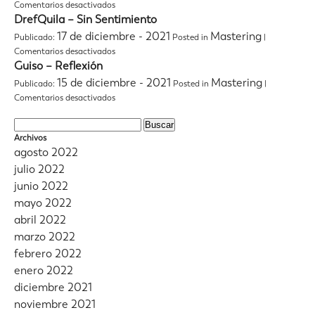
–
en
Comentarios desactivados
Ocasonalmente
Ready
Vicente
DrefQuila – Sin Sentimiento
Cifuentes
17 de diciembre - 2021
Mastering
Publicado:
Posted in
|
–
en
Comentarios desactivados
La
DrefQuila
Guiso – Reflexión
Quimerita
–
15 de diciembre - 2021
Mastering
Publicado:
Posted in
|
Sin
en
Comentarios desactivados
Sentimiento
Guiso
–
Buscar:
Reflexión
Archivos
agosto 2022
julio 2022
junio 2022
mayo 2022
abril 2022
marzo 2022
febrero 2022
enero 2022
diciembre 2021
noviembre 2021