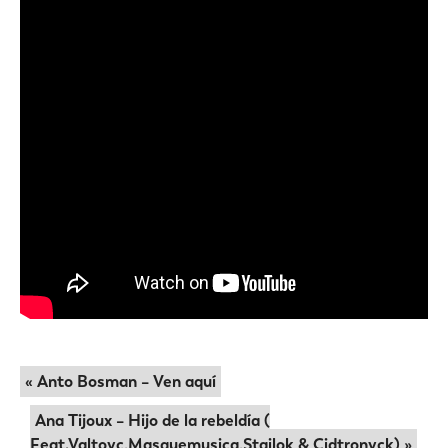
« Anto Bosman – Ven aquí
Ana Tijoux – Hijo de la rebeldía (
Feat.Valtoyc,Masquemusica,Stailok & Cidtronyck) »