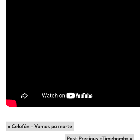
« Celofán – Vamos pa marte
Post Precious «Timebomb» »