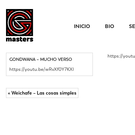
INICIO
BIO
S
https://you
GONDWANA – MUCHO VERSO
https://youtu.be/wRvXf0Y7KXI
« Weichafe – Las cosas simples